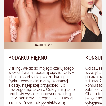
PODARUJ PIĘKNO
KO
PODARUJ PIĘKNO
KONSULT
Darling, wejdź do mojego czarującego 
Od zawsze m
wszechświata i podaruj piękno! Odkryj 
wizażyście 
idealne skarby dla gwiazd Twojego 
pokazałby C
życia – wspaniałej mamy, kochanej 
sztuczki? U
siostry, najlepszej przyjaciółki lub 
konsultację
uroczego mężczyzny. Odkryj magiczne 
zakresie wi
produkty wyselekcjonowane według 
Charlotte e
ceny, odbiorcy i kategorii Od kultowej 
pielęgnacji 
szminki Pillow Talk po efektowną 
odkryjesz p