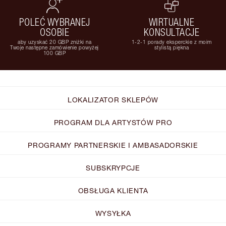
POLEĆ WYBRANEJ
WIRTUALNE
OSOBIE
KONSULTACJE
aby uzyskać 20 GBP zniżki na
1-2-1 porady eksperckie z moim
Twoje następne zamówienie powyżej
stylistą piękna
100 GBP
LOKALIZATOR SKLEPÓW
PROGRAM DLA ARTYSTÓW PRO
PROGRAMY PARTNERSKIE I AMBASADORSKIE
SUBSKRYPCJE
OBSŁUGA KLIENTA
WYSYŁKA