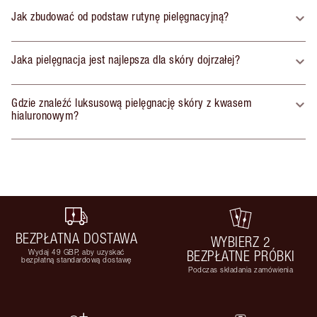
Jak zbudować od podstaw rutynę pielęgnacyjną?
Jaka pielęgnacja jest najlepsza dla skóry dojrzałej?
Gdzie znaleźć luksusową pielęgnację skóry z kwasem
hialuronowym?
BEZPŁATNA DOSTAWA
WYBIERZ 2
Wydaj 49 GBP, aby uzyskać
BEZPŁATNE PRÓBKI
bezpłatną standardową dostawę
Podczas składania zamówienia