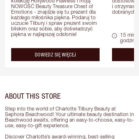
kolekcję Hollywood Flawless i moją 
dostosowan
NOWOŚĆ Beauty Treasure Chest of 
i otrzymasz 
Emotions - znajdzie się tu prezent dla 
dobranych 
każdego miłośnika piękna. Podaruj to 
uczucie Tilbury i spraw prezent swoim 
bliskim oraz sobie, aby doświadczyć 
piękna w najlepszej odsłonie!
15 minu
godziny
about the
DOWIEDZ SIĘ WIĘCEJ
D
ABOUT THIS STORE
Step into the world of Charlotte Tilbury Beauty at
Sephora Beachwood! Your ultimate beauty destination in
Beachwood awaits, offering an easy-to-choose, easy-to-
use, easy-to-gift experience.
Discover Charlotte’s award-winning, best-selling