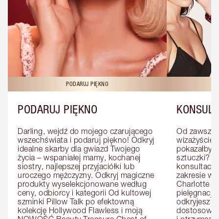
PODARUJ PIĘKNO
KO
PODARUJ PIĘKNO
KONSULT
Darling, wejdź do mojego czarującego 
Od zawsze m
wszechświata i podaruj piękno! Odkryj 
wizażyście 
idealne skarby dla gwiazd Twojego 
pokazałby C
życia – wspaniałej mamy, kochanej 
sztuczki? U
siostry, najlepszej przyjaciółki lub 
konsultację
uroczego mężczyzny. Odkryj magiczne 
zakresie wi
produkty wyselekcjonowane według 
Charlotte e
ceny, odbiorcy i kategorii Od kultowej 
pielęgnacji 
szminki Pillow Talk po efektowną 
odkryjesz p
kolekcję Hollywood Flawless i moją 
dostosowan