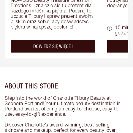
NOWOŚĆ Beauty Treasure Chest of 
i otrzymasz 
Emotions - znajdzie się tu prezent dla 
dobranych 
każdego miłośnika piękna. Podaruj to 
uczucie Tilbury i spraw prezent swoim 
bliskim oraz sobie, aby doświadczyć 
piękna w najlepszej odsłonie!
15 minu
godziny
about the
DOWIEDZ SIĘ WIĘCEJ
D
ABOUT THIS STORE
Step into the world of Charlotte Tilbury Beauty at
Sephora Portland! Your ultimate beauty destination in
Portland awaits, offering an easy-to-choose, easy-to-
use, easy-to-gift experience.
Discover Charlotte’s award-winning, best-selling
skincare and makeup, perfect for every beauty lover.