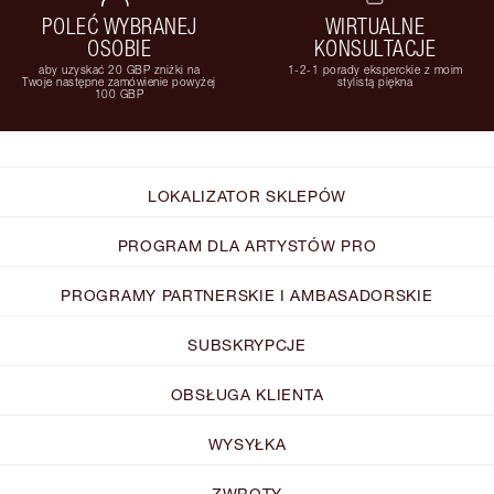
POLEĆ WYBRANEJ
WIRTUALNE
OSOBIE
KONSULTACJE
aby uzyskać 20 GBP zniżki na
1-2-1 porady eksperckie z moim
Twoje następne zamówienie powyżej
stylistą piękna
100 GBP
LOKALIZATOR SKLEPÓW
PROGRAM DLA ARTYSTÓW PRO
PROGRAMY PARTNERSKIE I AMBASADORSKIE
SUBSKRYPCJE
OBSŁUGA KLIENTA
WYSYŁKA
ZWROTY