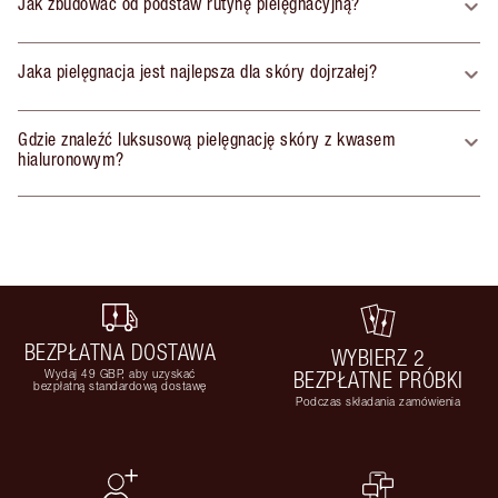
Jak zbudować od podstaw rutynę pielęgnacyjną?
Jaka pielęgnacja jest najlepsza dla skóry dojrzałej?
Gdzie znaleźć luksusową pielęgnację skóry z kwasem
hialuronowym?
BEZPŁATNA DOSTAWA
WYBIERZ 2
Wydaj 49 GBP, aby uzyskać
BEZPŁATNE PRÓBKI
bezpłatną standardową dostawę
Podczas składania zamówienia