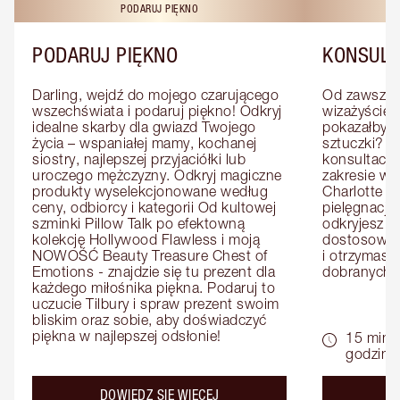
PODARUJ PIĘKNO
KO
PODARUJ PIĘKNO
KONSULT
Darling, wejdź do mojego czarującego 
Od zawsze m
wszechświata i podaruj piękno! Odkryj 
wizażyście 
idealne skarby dla gwiazd Twojego 
pokazałby C
życia – wspaniałej mamy, kochanej 
sztuczki? U
siostry, najlepszej przyjaciółki lub 
konsultację
uroczego mężczyzny. Odkryj magiczne 
zakresie wi
produkty wyselekcjonowane według 
Charlotte e
ceny, odbiorcy i kategorii Od kultowej 
pielęgnacji 
szminki Pillow Talk po efektowną 
odkryjesz p
kolekcję Hollywood Flawless i moją 
dostosowan
NOWOŚĆ Beauty Treasure Chest of 
i otrzymasz 
Emotions - znajdzie się tu prezent dla 
dobranych 
każdego miłośnika piękna. Podaruj to 
uczucie Tilbury i spraw prezent swoim 
bliskim oraz sobie, aby doświadczyć 
piękna w najlepszej odsłonie!
15 minu
godziny
about the
DOWIEDZ SIĘ WIĘCEJ
D