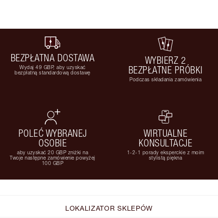
BEZPŁATNA DOSTAWA
WYBIERZ 2
Wydaj 49 GBP, aby uzyskać
BEZPŁATNE PRÓBKI
bezpłatną standardową dostawę
Podczas składania zamówienia
POLEĆ WYBRANEJ
WIRTUALNE
OSOBIE
KONSULTACJE
aby uzyskać 20 GBP zniżki na
1-2-1 porady eksperckie z moim
Twoje następne zamówienie powyżej
stylistą piękna
100 GBP
LOKALIZATOR SKLEPÓW