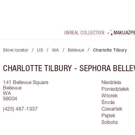
UNREAL COLLECTION
MAKIJAŻ
P
/
/
/
/
Store locator
US
WA
Bellevue
Charlotte Tilbury
CHARLOTTE TILBURY -
SEPHORA BELLE
141 Bellevue Square
Niedziela
Bellevue
Poniedziałek
WA
Wtorek
98004
Środa
(425) 467-1337
Czwartek
Piątek
Sobota