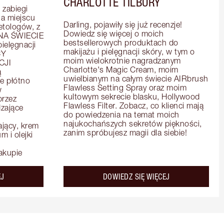
CHARLOTTE TILBURY
zabiegi 
 miejscu 
Darling, pojawiły się już recenzje! 
tologów, z 
Dowiedz się więcej o moich 
A ŚWIECIE 
bestsellerowych produktach do 
elęgnacji 
makijażu i pielęgnacji skóry, w tym o 
Y 
moim wielokrotnie nagradzanym 
JI 
Charlotte's Magic Cream, moim 
 
uwielbianym na całym świecie AIRbrush 
e płótno 
Flawless Setting Spray oraz moim 
 
kultowym sekrecie blasku, Hollywood 
rzez 
Flawless Filter. Zobacz, co klienci mają 
zające 
do powiedzenia na temat moich 
najukochańszych sekretów piękności, 
ący, krem 
zanim spróbujesz magii dla siebie!
 i olejki 
akupie
about the
about the
EJ
DOWIEDZ SIĘ WIĘCEJ