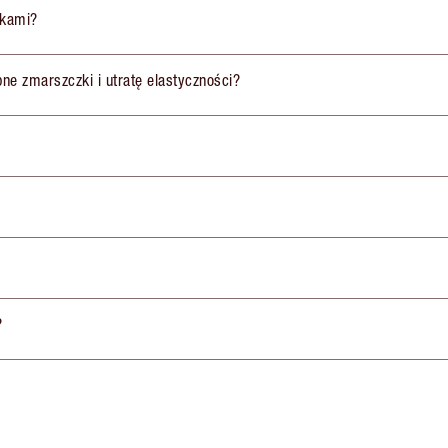
ikami?
obne zmarszczki i utratę elastyczności?
?