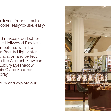
ellevue! Your ultimate
hoose, easy-to-use, easy-
nd makeup, perfect for
 the Hollywood Flawless
ur features with the
 Beauty Highlighter
undation and perfect
th the Airbrush Flawless
e Luxury Eyeshadow
amin C and keep your
pray.
lbury and explore our