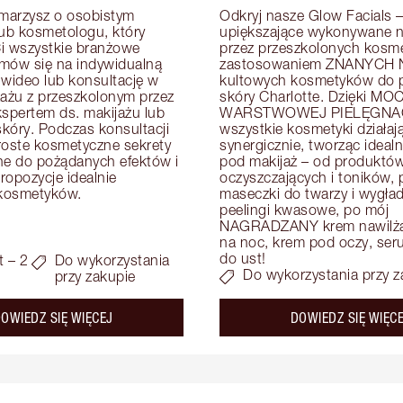
arzysz o osobistym 
Odkryj nasze Glow Facials – 
lub kosmetologu, który 
upiększające wykonywane na
i wszystkie branżowe 
przez przeszkolonych kosme
mów się na indywidualną 
zastosowaniem ZNANYCH N
 wideo lub konsultację w 
kultowych kosmetyków do pi
zażu z przeszkolonym przez 
skóry Charlotte. Dzięki MOC
kspertem ds. makijażu lub 
WARSTWOWEJ PIELĘGNAC
skóry. Podczas konsultacji 
wszystkie kosmetyki działają
roste kosmetyczne sekrety 
synergicznie, tworząc idealn
e do pożądanych efektów i 
pod makijaż – od produktów
opozycje idealnie 
oczyszczających i toników, p
kosmetyków.
maseczki do twarzy i wygład
peelingi kwasowe, po mój 
NAGRADZANY krem nawilżaj
na noc, krem pod oczy, serum
do ust!
t – 2
Do wykorzystania
Do wykorzystania przy z
przy zakupie
about the
OWIEDZ SIĘ WIĘCEJ
DOWIEDZ SIĘ WIĘC