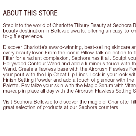
ABOUT THIS STORE
Step into the world of Charlotte Tilbury Beauty at Sephora B
beauty destination in Bellevue awaits, offering an easy-to-c
to-gift experience.
Discover Charlotte’s award-winning, best-selling skincare a
every beauty lover. From the iconic Pillow Talk collection to
Filter for a radiant complexion, Sephora has it all. Sculpt yo
Hollywood Contour Wand and add a luminous touch with the
Wand. Create a flawless base with the Airbrush Flawless Fo
your pout with the Lip Cheat Lip Liner. Lock in your look wi
Finish Setting Powder and add a touch of glamour with th
Palette. Revitalize your skin with the Magic Serum with Vit
makeup in place all day with the Airbrush Flawless Setting S
Visit Sephora Bellevue to discover the magic of Charlotte Ti
great selection of products at our Sephora counters!