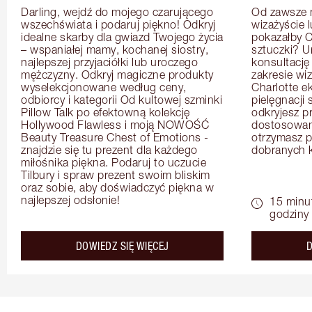
Darling, wejdź do mojego czarującego 
Od zawsze m
wszechświata i podaruj piękno! Odkryj 
wizażyście 
idealne skarby dla gwiazd Twojego życia 
pokazałby C
– wspaniałej mamy, kochanej siostry, 
sztuczki? U
najlepszej przyjaciółki lub uroczego 
konsultację
mężczyzny. Odkryj magiczne produkty 
zakresie wi
wyselekcjonowane według ceny, 
Charlotte e
odbiorcy i kategorii Od kultowej szminki 
pielęgnacji 
Pillow Talk po efektowną kolekcję 
odkryjesz p
Hollywood Flawless i moją NOWOŚĆ 
dostosowan
Beauty Treasure Chest of Emotions - 
otrzymasz pr
znajdzie się tu prezent dla każdego 
dobranych 
miłośnika piękna. Podaruj to uczucie 
Tilbury i spraw prezent swoim bliskim 
oraz sobie, aby doświadczyć piękna w 
najlepszej odsłonie!
15 minu
godziny
about the
DOWIEDZ SIĘ WIĘCEJ
D