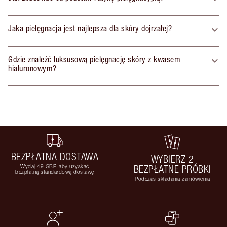
Jaka pielęgnacja jest najlepsza dla skóry dojrzałej?
Gdzie znaleźć luksusową pielęgnację skóry z kwasem
hialuronowym?
BEZPŁATNA DOSTAWA
WYBIERZ 2
Wydaj 49 GBP, aby uzyskać
BEZPŁATNE PRÓBKI
bezpłatną standardową dostawę
Podczas składania zamówienia