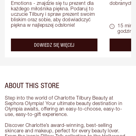
Emotions - znajdzie się tu prezent dla 
dobranych 
każdego miłośnika piękna. Podaruj to 
uczucie Tilbury i spraw prezent swoim 
bliskim oraz sobie, aby doświadczyć 
piękna w najlepszej odsłonie!
15 minu
godziny
about the
DOWIEDZ SIĘ WIĘCEJ
D
ABOUT THIS STORE
Step into the world of Charlotte Tilbury Beauty at
Sephora Olympia! Your ultimate beauty destination in
Olympia awaits, offering an easy-to-choose, easy-to-
use, easy-to-gift experience.
Discover Charlotte’s award-winning, best-selling
skincare and makeup, perfect for every beauty lover.