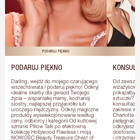
PODARUJ PIĘKNO
KO
PODARUJ PIĘKNO
KONSULT
Darling, wejdź do mojego czarującego 
Od zawsze m
wszechświata i podaruj piękno! Odkryj 
wizażyście 
idealne skarby dla gwiazd Twojego 
pokazałby C
życia – wspaniałej mamy, kochanej 
sztuczki? U
siostry, najlepszej przyjaciółki lub 
konsultację
uroczego mężczyzny. Odkryj magiczne 
zakresie wi
produkty wyselekcjonowane według 
Charlotte e
ceny, odbiorcy i kategorii Od kultowej 
pielęgnacji 
szminki Pillow Talk po efektowną 
odkryjesz p
kolekcję Hollywood Flawless i moją 
dostosowan
NOWOŚĆ Beauty Treasure Chest of 
i otrzymasz 