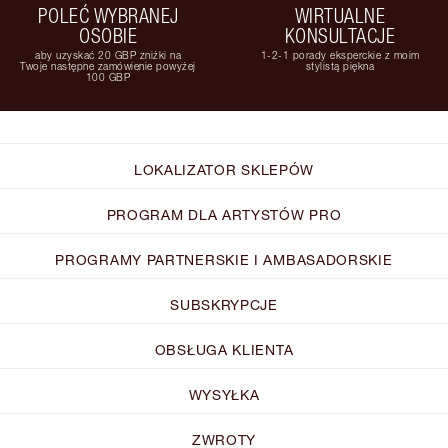
POLEĆ WYBRANEJ
WIRTUALNE
OSOBIE
KONSULTACJE
aby uzyskać 20 GBP zniżki na
1-2-1 porady eksperckie z moim
Twoje następne zamówienie powyżej
stylistą piękna
100 GBP
LOKALIZATOR SKLEPÓW
PROGRAM DLA ARTYSTÓW PRO
PROGRAMY PARTNERSKIE I AMBASADORSKIE
SUBSKRYPCJE
OBSŁUGA KLIENTA
WYSYŁKA
ZWROTY