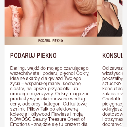
PODARUJ PIĘKNO
KO
PODARUJ PIĘKNO
KONSULT
Darling, wejdź do mojego czarującego 
Od zawsze m
wszechświata i podaruj piękno! Odkryj 
wizażyście 
idealne skarby dla gwiazd Twojego 
pokazałby C
życia – wspaniałej mamy, kochanej 
sztuczki? U
siostry, najlepszej przyjaciółki lub 
konsultację
uroczego mężczyzny. Odkryj magiczne 
zakresie wi
produkty wyselekcjonowane według 
Charlotte e
ceny, odbiorcy i kategorii Od kultowej 
pielęgnacji 
szminki Pillow Talk po efektowną 
odkryjesz p
kolekcję Hollywood Flawless i moją 
dostosowan
NOWOŚĆ Beauty Treasure Chest of 
i otrzymasz 
Emotions - znajdzie się tu prezent dla 
dobranych 