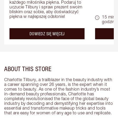
każdego miłośnika piękna. Podaruj to 
uczucie Tilbury i spraw prezent swoim 
bliskim oraz sobie, aby doświadczyć 
piękna w najlepszej odsłonie!
15 minu
godziny
about the
DOWIEDZ SIĘ WIĘCEJ
D
ABOUT THIS STORE
Charlotte Tilbury, a trailblazer in the beauty industry with
a career spanning over 26 years, is the expert when it
comes to beauty. As one of the fashion industry’s most
in-demand beauty professionals, Charlotte has
completely revolutionised the face of the global beauty
industry by decoding and demystifying her expertise into
essential and transformative makeup tricks and tools
that are easy for women of any age to use and replicate.