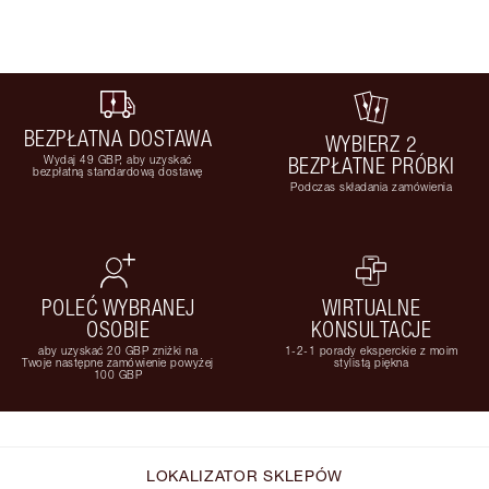
BEZPŁATNA DOSTAWA
WYBIERZ 2
Wydaj 49 GBP, aby uzyskać
BEZPŁATNE PRÓBKI
bezpłatną standardową dostawę
Podczas składania zamówienia
POLEĆ WYBRANEJ
WIRTUALNE
OSOBIE
KONSULTACJE
aby uzyskać 20 GBP zniżki na
1-2-1 porady eksperckie z moim
Twoje następne zamówienie powyżej
stylistą piękna
100 GBP
LOKALIZATOR SKLEPÓW