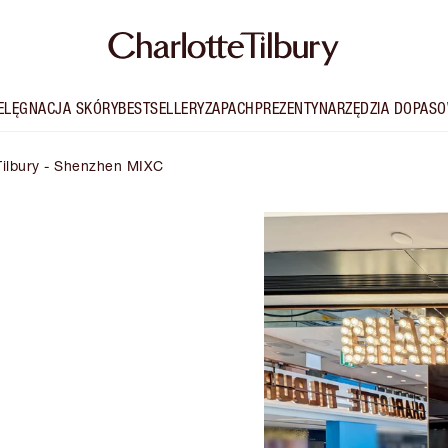
IELĘGNACJA SKÓRY
BESTSELLERY
ZAPACH
PREZENTY
NARZĘDZIA DOPASO
Tilbury - Shenzhen MIXC