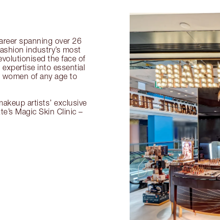
 career spanning over 26
fashion industry’s most
volutionised the face of
expertise into essential
or women of any age to
akeup artists’ exclusive
tte’s Magic Skin Clinic –
.