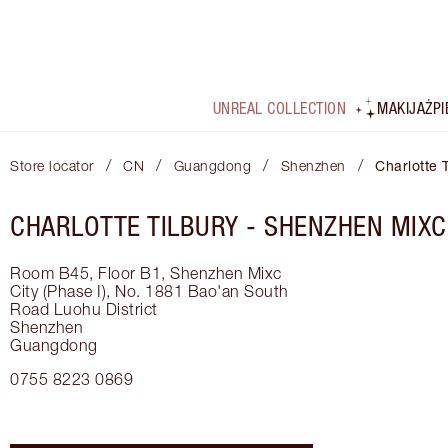
UNREAL COLLECTION
MAKIJAŻ
P
/
/
/
/
Store locator
CN
Guangdong
Shenzhen
Charlotte 
CHARLOTTE TILBURY -
SHENZHEN MIXC
Room B45, Floor B1, Shenzhen Mixc
City (Phase I), No. 1881 Bao'an South
Road
Luohu District
Shenzhen
Guangdong
0755 8223 0869