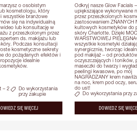
arzysz o osobistym 
Odkryj nasze Glow Facials – 
lub kosmetologu, który 
upiększające wykonywane na
i wszystkie branżowe 
przez przeszkolonych kosme
mów się na indywidualną 
zastosowaniem ZNANYCH N
 wideo lub konsultację w 
kultowych kosmetyków do pi
zażu z przeszkolonym przez 
skóry Charlotte. Dzięki MOC
kspertem ds. makijażu lub 
WARSTWOWEJ PIELĘGNAC
skóry. Podczas konsultacji 
wszystkie kosmetyki działają
roste kosmetyczne sekrety 
synergicznie, tworząc idealn
e do pożądanych efektów i 
pod makijaż – od produktów
opozycje idealnie 
oczyszczających i toników, p
kosmetyków.
maseczki do twarzy i wygład
peelingi kwasowe, po mój 
NAGRADZANY krem nawilżaj
na noc, krem pod oczy, serum
do ust!
t – 2
Do wykorzystania
Do wykorzystania przy z
przy zakupie
about the
OWIEDZ SIĘ WIĘCEJ
DOWIEDZ SIĘ WIĘC