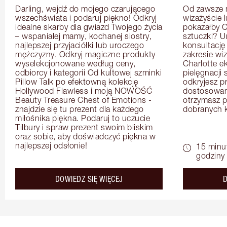
Darling, wejdź do mojego czarującego 
Od zawsze m
wszechświata i podaruj piękno! Odkryj 
wizażyście 
idealne skarby dla gwiazd Twojego życia 
pokazałby C
– wspaniałej mamy, kochanej siostry, 
sztuczki? U
najlepszej przyjaciółki lub uroczego 
konsultację
mężczyzny. Odkryj magiczne produkty 
zakresie wi
wyselekcjonowane według ceny, 
Charlotte e
odbiorcy i kategorii Od kultowej szminki 
pielęgnacji 
Pillow Talk po efektowną kolekcję 
odkryjesz p
Hollywood Flawless i moją NOWOŚĆ 
dostosowan
Beauty Treasure Chest of Emotions - 
otrzymasz pr
znajdzie się tu prezent dla każdego 
dobranych 
miłośnika piękna. Podaruj to uczucie 
Tilbury i spraw prezent swoim bliskim 
oraz sobie, aby doświadczyć piękna w 
najlepszej odsłonie!
15 minu
godziny
about the
DOWIEDZ SIĘ WIĘCEJ
D