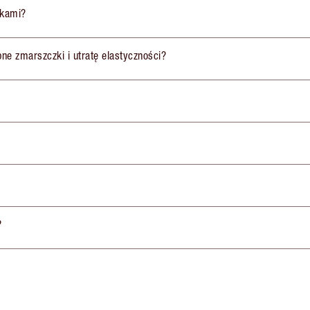
ikami?
obne zmarszczki i utratę elastyczności?
?