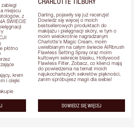
CHARLOTTE TILBURY
zabiegi 
 miejscu 
Darling, pojawiły się już recenzje! 
tologów, z 
Dowiedz się więcej o moich 
A ŚWIECIE 
bestsellerowych produktach do 
elęgnacji 
makijażu i pielęgnacji skóry, w tym o 
Y 
moim wielokrotnie nagradzanym 
JI 
Charlotte's Magic Cream, moim 
 
uwielbianym na całym świecie AIRbrush 
e płótno 
Flawless Setting Spray oraz moim 
 
kultowym sekrecie blasku, Hollywood 
rzez 
Flawless Filter. Zobacz, co klienci mają 
zające 
do powiedzenia na temat moich 
najukochańszych sekretów piękności, 
ący, krem 
zanim spróbujesz magii dla siebie!
 i olejki 
akupie
about the
about the
EJ
DOWIEDZ SIĘ WIĘCEJ