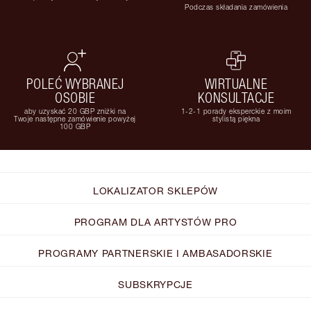
Podczas składania zamówienia
POLEĆ WYBRANEJ
WIRTUALNE
OSOBIE
KONSULTACJE
aby uzyskać 20 GBP zniżki na
1-2-1 porady eksperckie z moim
Twoje następne zamówienie powyżej
stylistą piękna
100 GBP
LOKALIZATOR SKLEPÓW
PROGRAM DLA ARTYSTÓW PRO
PROGRAMY PARTNERSKIE I AMBASADORSKIE
SUBSKRYPCJE