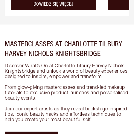
about the
DOWIEDZ SIĘ WIĘCEJ
D
MASTERCLASSES AT CHARLOTTE TILBURY
HARVEY NICHOLS KNIGHTSBRIDGE
Discover What’s On at Charlotte Tilbury Harvey Nichols
Knightsbridge and unlock a world of beauty experiences
designed to inspire, empower and transform.
From glow-giving masterclasses and trend-led makeup
tutorials to exclusive product launches and personalised
beauty events.
Join our expert artists as they reveal backstage-inspired
tips, iconic beauty hacks and effortless techniques to
help you create your most beautiful self.