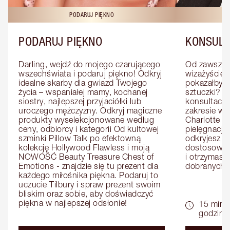
PODARUJ PIĘKNO
KO
PODARUJ PIĘKNO
KONSULT
Darling, wejdź do mojego czarującego 
Od zawsze m
wszechświata i podaruj piękno! Odkryj 
wizażyście 
idealne skarby dla gwiazd Twojego 
pokazałby C
życia – wspaniałej mamy, kochanej 
sztuczki? U
siostry, najlepszej przyjaciółki lub 
konsultację
uroczego mężczyzny. Odkryj magiczne 
zakresie wi
produkty wyselekcjonowane według 
Charlotte e
ceny, odbiorcy i kategorii Od kultowej 
pielęgnacji 
szminki Pillow Talk po efektowną 
odkryjesz p
kolekcję Hollywood Flawless i moją 
dostosowan
NOWOŚĆ Beauty Treasure Chest of 
i otrzymasz 
Emotions - znajdzie się tu prezent dla 
dobranych 
każdego miłośnika piękna. Podaruj to 
uczucie Tilbury i spraw prezent swoim 
bliskim oraz sobie, aby doświadczyć 
piękna w najlepszej odsłonie!
15 minu
godziny