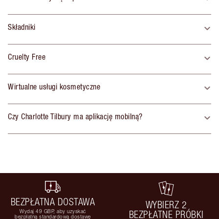
Składniki
Cruelty Free
Wirtualne usługi kosmetyczne
Czy Charlotte Tilbury ma aplikację mobilną?
BEZPŁATNA DOSTAWA
WYBIERZ 2
Wydaj 49 GBP, aby uzyskać
BEZPŁATNE PRÓBKI
bezpłatną standardową dostawę