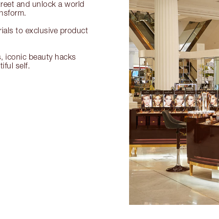
treet and unlock a world
ansform.
als to exclusive product
s, iconic beauty hacks
ful self.