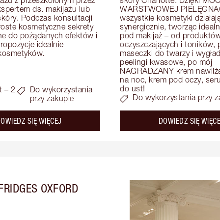
kspertem ds. makijażu lub 
WARSTWOWEJ PIELĘGNAC
skóry. Podczas konsultacji 
wszystkie kosmetyki działają
roste kosmetyczne sekrety 
synergicznie, tworząc idealn
e do pożądanych efektów i 
pod makijaż – od produktów
opozycje idealnie 
oczyszczających i toników, p
kosmetyków.
maseczki do twarzy i wygład
peelingi kwasowe, po mój 
NAGRADZANY krem nawilżaj
na noc, krem pod oczy, serum
do ust!
t – 2
Do wykorzystania
Do wykorzystania przy z
przy zakupie
about the
OWIEDZ SIĘ WIĘCEJ
DOWIEDZ SIĘ WIĘC
FRIDGES OXFORD