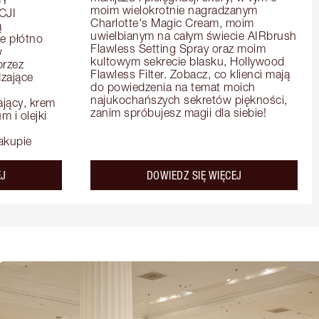
moim wielokrotnie nagradzanym 
JI 
Charlotte's Magic Cream, moim 
 
uwielbianym na całym świecie AIRbrush 
e płótno 
Flawless Setting Spray oraz moim 
 
kultowym sekrecie blasku, Hollywood 
rzez 
Flawless Filter. Zobacz, co klienci mają 
zające 
do powiedzenia na temat moich 
najukochańszych sekretów piękności, 
ący, krem 
zanim spróbujesz magii dla siebie!
 i olejki 
akupie
about the
about the
EJ
DOWIEDZ SIĘ WIĘCEJ