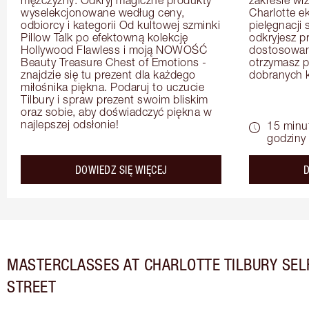
wyselekcjonowane według ceny, 
Charlotte e
odbiorcy i kategorii Od kultowej szminki 
pielęgnacji 
Pillow Talk po efektowną kolekcję 
odkryjesz p
Hollywood Flawless i moją NOWOŚĆ 
dostosowan
Beauty Treasure Chest of Emotions - 
otrzymasz pr
znajdzie się tu prezent dla każdego 
dobranych 
miłośnika piękna. Podaruj to uczucie 
Tilbury i spraw prezent swoim bliskim 
oraz sobie, aby doświadczyć piękna w 
najlepszej odsłonie!
15 minu
godziny
about the
DOWIEDZ SIĘ WIĘCEJ
D
MASTERCLASSES AT CHARLOTTE TILBURY SEL
STREET