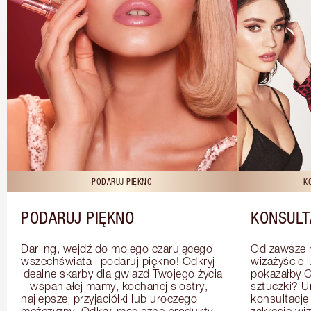
PODARUJ PIĘKNO
K
PODARUJ PIĘKNO
KONSULT
Darling, wejdź do mojego czarującego 
Od zawsze m
wszechświata i podaruj piękno! Odkryj 
wizażyście 
idealne skarby dla gwiazd Twojego życia 
pokazałby C
– wspaniałej mamy, kochanej siostry, 
sztuczki? U
najlepszej przyjaciółki lub uroczego 
konsultację
mężczyzny. Odkryj magiczne produkty 
zakresie wi