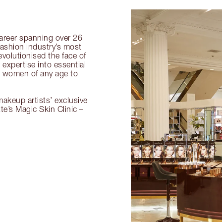
 career spanning over 26
fashion industry’s most
volutionised the face of
expertise into essential
or women of any age to
akeup artists’ exclusive
tte’s Magic Skin Clinic –
.