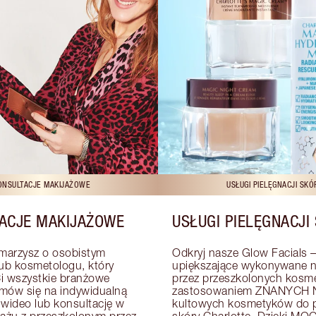
ONSULTACJE MAKIJAŻOWE
USŁUGI PIELĘGNACJI SKÓ
ACJE MAKIJAŻOWE
USŁUGI PIELĘGNACJI
arzysz o osobistym 
Odkryj nasze Glow Facials – 
lub kosmetologu, który 
upiększające wykonywane na
i wszystkie branżowe 
przez przeszkolonych kosme
mów się na indywidualną 
zastosowaniem ZNANYCH N
 wideo lub konsultację w 
kultowych kosmetyków do pi
zażu z przeszkolonym przez 
skóry Charlotte. Dzięki MOC