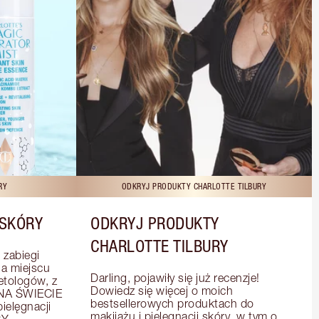
RY
ODKRYJ PRODUKTY CHARLOTTE TILBURY
 SKÓRY
ODKRYJ PRODUKTY
CHARLOTTE TILBURY
zabiegi 
 miejscu 
Darling, pojawiły się już recenzje! 
tologów, z 
Dowiedz się więcej o moich 
A ŚWIECIE 
bestsellerowych produktach do 
elęgnacji 
makijażu i pielęgnacji skóry, w tym o 
Y 