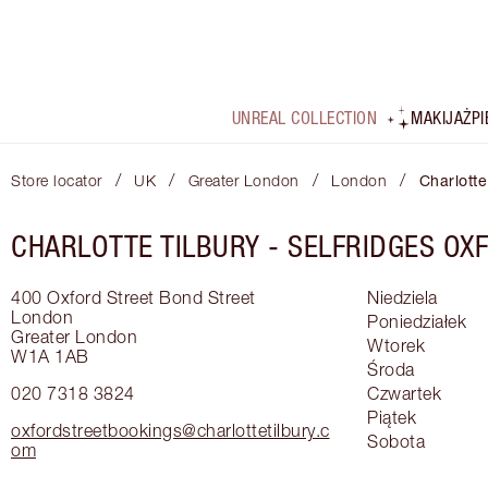
UNREAL COLLECTION
MAKIJAŻ
P
/
/
/
/
Store locator
UK
Greater London
London
Charlotte
CHARLOTTE TILBURY -
SELFRIDGES OX
400 Oxford Street
Bond Street
Niedziela
London
Poniedziałek
Greater London
Wtorek
W1A 1AB
Środa
020 7318 3824
Czwartek
Piątek
oxfordstreetbookings@charlottetilbury.c
Sobota
om